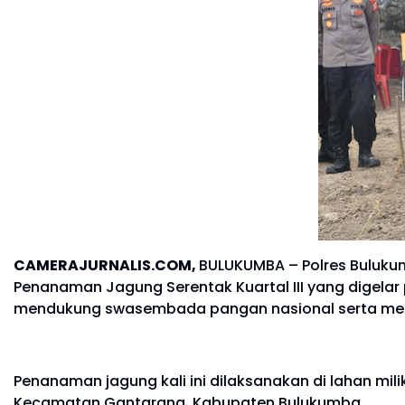
CAMERAJURNALIS.COM,
BULUKUMBA – Polres Buluk
Penanaman Jagung Serentak Kuartal III yang digelar 
mendukung swasembada pangan nasional serta memp
Penanaman jagung kali ini dilaksanakan di lahan mil
Kecamatan Gantarang, Kabupaten Bulukumba.