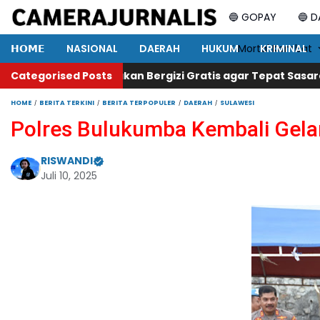
🔵 GOPAY
🔵 
𝗛𝗢𝗠𝗘
NASIONAL
DAERAH
HUKUM
⚡ Mortal Kombat
KRIMINAL
an Bergizi Gratis agar Tepat Sasaran
Categorised Posts
Legislator Gerindr
HOME
BERITA TERKINI
BERITA TERPOPULER
DAERAH
SULAWESI
Polres Bulukumba Kembali Gelar
RISWANDI
Juli 10, 2025