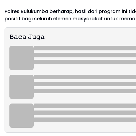
Polres Bulukumba berharap, hasil dari program ini t
positif bagi seluruh elemen masyarakat untuk meman
𝙱𝚊𝚌𝚊 𝙹𝚞𝚐𝚊