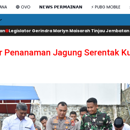
DANA
🔵 OVO
𝗡𝗘𝗪𝗦 𝗣𝗘𝗥𝗠𝗔𝗜𝗡𝗔𝗡
⚡ PUBG MOBILE
a Marlyn Maisarah Tinjau Jembatan Gantung Cibeber, Past
 Penanaman Jagung Serentak Kuar