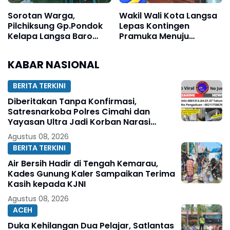
Sorotan Warga,
Wakil Wali Kota Langsa
Pilchiksung Gp.Pondok
Lepas Kontingen
Kelapa Langsa Baro
Pramuka Menuju
Disinyalir Dikondisikan
Jambore Nasional XII
Untuk Pemenang Salah
Tahun 2026
KABAR NASIONAL
Satu Calon
BERITA TERKINI
Diberitakan Tanpa Konfirmasi,
Satresnarkoba Polres Cimahi dan
Yayasan Ultra Jadi Korban Narasi
Sepihak
Agustus 08, 2026
BERITA TERKINI
Air Bersih Hadir di Tengah Kemarau,
Kades Gunung Kaler Sampaikan Terima
Kasih kepada KJNI
Agustus 08, 2026
ACEH
Duka Kehilangan Dua Pelajar, Satlantas