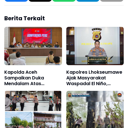
Berita Terkait
Kapolda Aceh
Kapolres Lhokseumawe
Sampaikan Duka
Ajak Masyarakat
Mendalam Atas
Waspadal El Niño,
Gugurnya Anggota PM
Sekaligus Cegah
TNI-AD Bantu Tangkap
Karhutla
Bandar Narkoba