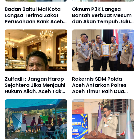
Badan Baitul Mal Kota
Oknum P3K Langsa
Langsa Terima Zakat
Bantah Berbuat Mesum
Perusahaan Bank Aceh
dan Akan Tempuh Jalur
Syariah Cabang Rp. 400
Hukum
Juta
Zulfadli : Jangan Harap
Rakernis SDM Polda
Sejahtera Jika Menjauhi
Aceh Antarkan Polres
Hukum Allah, Aceh Tak
Aceh Timur Raih Dua
Perlu Jadi Manusia
Penghargaan
Paling Bodoh