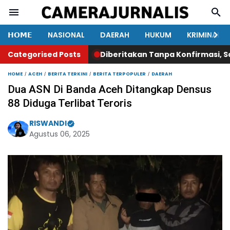
𝗛𝗢𝗠𝗘
NASIONAL
DAERAH
HUKUM
KRIMINAL
Categorised Posts
Diberitakan Tanpa Konfirmasi, Satresn
HOME
ACEH
BERITA TERKINI
BERITA TERPOPULER
DAERAH
Dua ASN Di Banda Aceh Ditangkap Densus
88 Diduga Terlibat Teroris
RISWANDI
Agustus 06, 2025