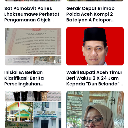
Sat Pamobvit Polres
Gerak Cepat Brimob
Lhokseumawe Perketat
Polda Aceh Kompi 2
Pengamanan Objek
Batalyon A Pelopor
Wisata dan Car Free
Tangani Karhutla di
Day
Lembah Seulawah
Inisial EA Berikan
Wakil Bupati Aceh Timur
Klarifikasi: Berita
Beri Waktu 2 X 24 Jam
Perselingkuhan
Kepada "Dun Belanda"
Terhadap Saya Adalah
Untuk Klarifikasi Terkait
Tidak Benar dan Dari
Video Viral
Narasumber Sesat