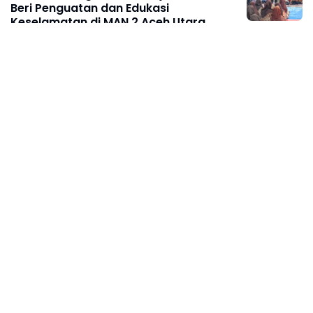
Beri Penguatan dan Edukasi
Keselamatan di MAN 2 Aceh Utara
Agustus 08, 2026
Prabowo: Kepemimpinan Tak Bisa
Dihadiahkan, Lahir Lewat Kesulitan dan
Keberanian
Agustus 08, 2026
ACEH
Wakil Wali Kota Langsa Lepas Kontingen
Pramuka Menuju Jambore Nasional XII
Tahun 2026
Agustus 08, 2026
Prabowo Bertekad Perbaiki Buku Ajar
SD-SMA, Jadikan Negara Lain sebagai
Referensi
Agustus 08, 2026
Baca Selengkapnya