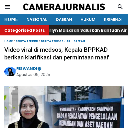
𝗛𝗢𝗠𝗘
NASIONAL
DAERAH
HUKUM
KRIMINAL
Categorised Posts
Marlyn Maisarah Salurkan Bantuan Air Bersi
HOME
BERITA TERKINI
BERITA TERPOPULER
DAERAH
Video viral di medsos, Kepala BPPKAD
berikan klarifikasi dan permintaan maaf
RISWANDI
Agustus 09, 2025