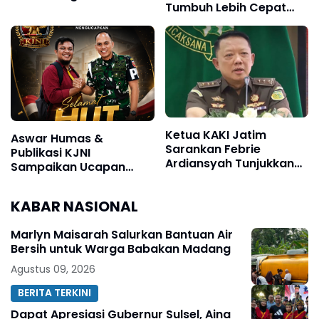
Tumbuh Lebih Cepat
Fakta di Lapangan
dari Tahun 2025
Ketua KAKI Jatim
Aswar Humas &
Sarankan Febrie
Publikasi KJNI
Ardiansyah Tunjukkan
Sampaikan Ucapan
Sikap dan Hormati
Selamat Ulang Tahun
Proses Hukum, Bukan
kepada Komandan
KABAR NASIONAL
Ajukan Praperadilan
Denpom XIV/4
Makassar
Marlyn Maisarah Salurkan Bantuan Air
Bersih untuk Warga Babakan Madang
Agustus 09, 2026
BERITA TERKINI
Dapat Apresiasi Gubernur Sulsel, Aina