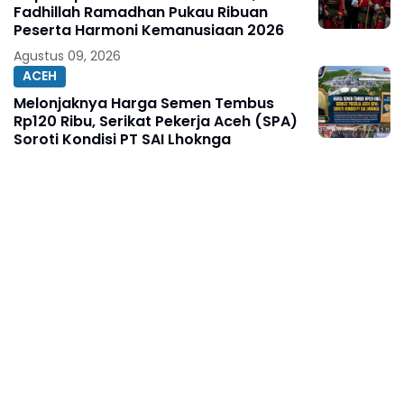
Fadhillah Ramadhan Pukau Ribuan
Peserta Harmoni Kemanusiaan 2026
Agustus 09, 2026
ACEH
Melonjaknya Harga Semen Tembus
Rp120 Ribu, Serikat Pekerja Aceh (SPA)
Soroti Kondisi PT SAI Lhoknga
Agustus 08, 2026
BERITA TERKINI
Ketua Umum KJNI Ingatkan, Kritik
Pejabat Publik Jangan Abaikan Fakta di
Lapangan
Agustus 08, 2026
BERITA TERKINI
250 Bendera Merah Putih Dibagikan di
Jalan Nusantara Makassar, Sat Intelkam
Gandeng Komunitas Bajaj Maxim
Agustus 08, 2026
BERITA TERKINI