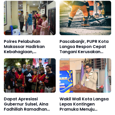
Masyarakat
Polres Pelabuhan
Pascabanjir, PUPR Kota
Makassar Hadirkan
Langsa Respon Cepat
Kebahagiaan,
Tangani Kerusakan
Pertemukan Tahanan
Jalan Seputaran Kota
dengan Keluarga di Hari
Langsa
Istimewa Pernikahan
Dapat Apresiasi
Wakil Wali Kota Langsa
Gubernur Sulsel, Aina
Lepas Kontingen
Fadhillah Ramadhan
Pramuka Menuju
Pukau Ribuan Peserta
Jambore Nasional XII