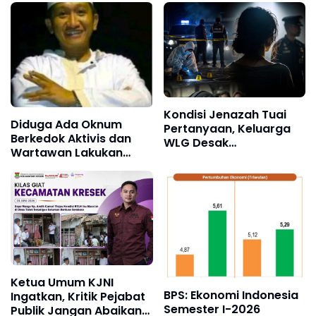
Harmoni Kemanusiaan
Tahun 2026
2026
Kondisi Jenazah Tuai
Diduga Ada Oknum
Pertanyaan, Keluarga
Berkedok Aktivis dan
WLG Desak
Wartawan Lakukan
Pengungkapan Fakta
Dugaan Pemerasan,
Tanpa Konflik
Ketua LSM Forum
Kepentingan
Rakyat Bersatu Minta
Aparat Bertindak
Ketua Umum KJNI
BPS: Ekonomi Indonesia
Ingatkan, Kritik Pejabat
Semester I-2026
Publik Jangan Abaikan