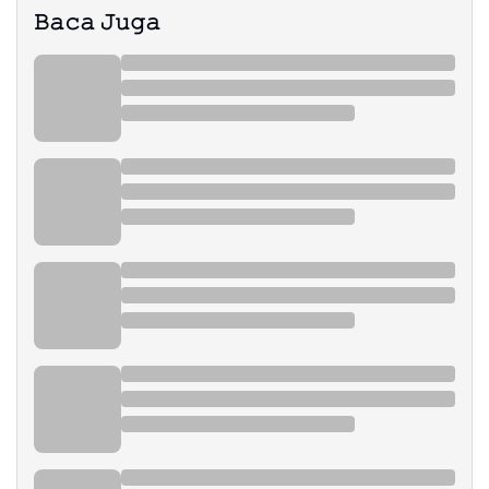
𝙱𝚊𝚌𝚊 𝙹𝚞𝚐𝚊