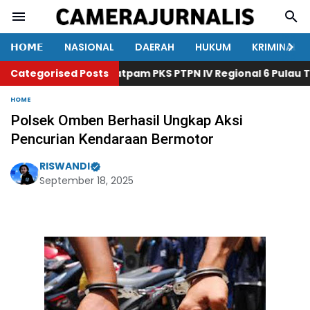
𝗛𝗢𝗠𝗘
NASIONAL
DAERAH
HUKUM
KRIMINAL
Categorised Posts
Satpam PKS PTPN IV Regional 6 Pulau Tig
HOME
Polsek Omben Berhasil Ungkap Aksi
Pencurian Kendaraan Bermotor
RISWANDI
September 18, 2025