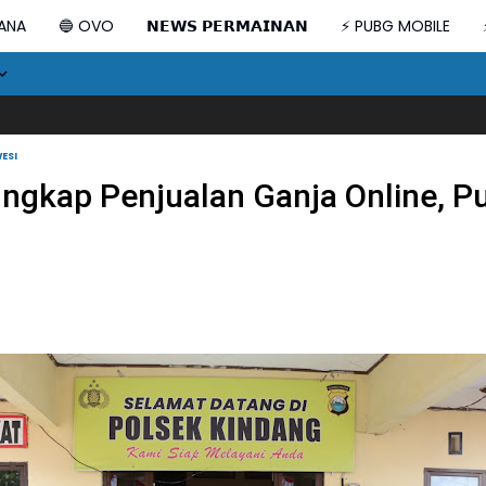
DANA
🔵 OVO
𝗡𝗘𝗪𝗦 𝗣𝗘𝗥𝗠𝗔𝗜𝗡𝗔𝗡
⚡ PUBG MOBILE
Prabo
ESI
ngkap Penjualan Ganja Online, 