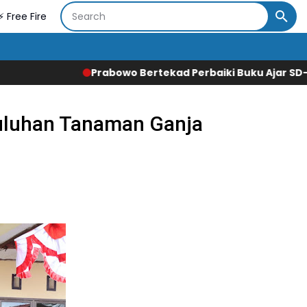
⚡ Free Fire
wo Bertekad Perbaiki Buku Ajar SD-SMA, Jadikan Negara La
Puluhan Tanaman Ganja