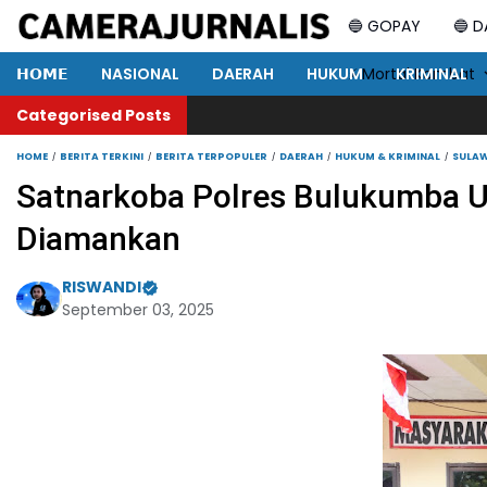
🔵 GOPAY
🔵 
𝗛𝗢𝗠𝗘
NASIONAL
DAERAH
HUKUM
⚡ Mortal Kombat
KRIMINAL
Categorised Posts
HOME
BERITA TERKINI
BERITA TERPOPULER
DAERAH
HUKUM & KRIMINAL
SULAW
Satnarkoba Polres Bulukumba U
Diamankan
RISWANDI
September 03, 2025