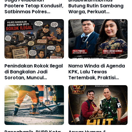
Paotere Tetap Kondusif,
Butung Rutin Sambang
Satbinmas Polres
Warga, Perkuat
Pelabuhan Makassar
Keamanan Lingkungan
Intensifkan Patroli
Kamtibmas
Penindakan Rokok Ilegal
Nama Winda di Agenda
di Bangkalan Jadi
KPK, Lalu Tewas
Sorotan, Muncul
Tertembak, Praktisi
Dugaan Negosiasi
Hukum: Jangan Ada
hingga Upeti Berkala
Fakta yang Ditutup-
Tutupi