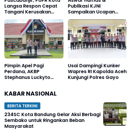
Pascabanjir, PUPR Kota
Aswar Humas &
Langsa Respon Cepat
Publikasi KJNI
Tangani Kerusakan
Sampaikan Ucapan
Jalan Seputaran Kota
Selamat Ulang Tahun
Langsa
kepada Komandan
Denpom XIV/4
Makassar
Pimpin Apel Pagi
Usai Dampingi Kunker
Perdana, AKBP
Wapres RI Kapolda Aceh
Stephanus Luckyto
Kunjungi Polres Gayo
Tekankan Disiplin,
Kebersihan, dan
KABAR NASIONAL
Kecintaan terhadap
Organisasi
BERITA TERKINI
234SC Kota Bandung Gelar Aksi Berbagi
Sembako untuk Ringankan Beban
Masyarakat