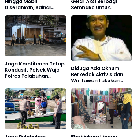
Hingga Mobil
Gelar Aksi Berbagi
Diserahkan, Sainal
Sembako untuk
Lonard Bongkar Alur
Ringankan Beban
Transaksi Lahan Tello
Masyarakat
Baru
Jaga Kamtibmas Tetap
Diduga Ada Oknum
Kondusif, Polsek Wajo
Berkedok Aktivis dan
Polres Pelabuhan
Wartawan Lakukan
Makassar Intensifkan
Dugaan Pemerasan,
Patroli KRYD
Ketua LSM Forum
Rakyat Bersatu Minta
Aparat Bertindak
Jaga Pelabuhan
Bhabinkamtibmas