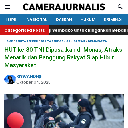
𝗛𝗢𝗠𝗘
NASIONAL
DAERAH
HUKUM
KRIMINAL
lar Aksi Berbagi Sembako untuk Ringankan Beban Masya
Categorised Posts
HOME
BERITA TERKINI
BERITA TERPOPULER
DAERAH
DKI JAKARTA
HUT ke-80 TNI Dipusatkan di Monas, Atraksi
Menarik dan Panggung Rakyat Siap Hibur
Masyarakat
RISWANDI
Oktober 04, 2025