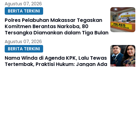
Agustus 07, 2026
BERITA TERKINI
Polres Pelabuhan Makassar Tegaskan
Komitmen Berantas Narkoba, 80
Tersangka Diamankan dalam Tiga Bulan
Agustus 07, 2026
BERITA TERKINI
Nama Winda di Agenda KPK, Lalu Tewas
Tertembak, Praktisi Hukum: Jangan Ada
Fakta yang Ditutup-Tutupi
Agustus 07, 2026
BERITA TERKINI
Ketua KAKI Jatim Sarankan Febrie
Ardiansyah Tunjukkan Sikap dan Hormati
Proses Hukum, Bukan Ajukan
Praperadilan
Agustus 07, 2026
BERITA TERKINI
PWI Sulsel Lakukan Konsolidasi Awal:
Bahas Pelantikan hingga Agenda