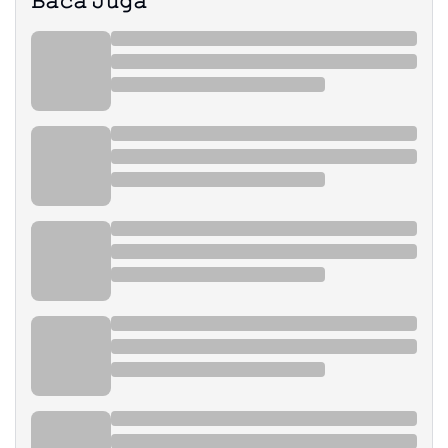
𝙱𝚊𝚌𝚊 𝙹𝚞𝚐𝚊