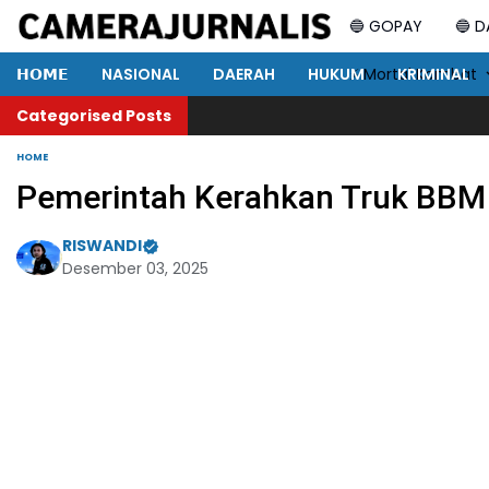
🔵 GOPAY
🔵 
𝗛𝗢𝗠𝗘
NASIONAL
DAERAH
HUKUM
⚡ Mortal Kombat
KRIMINAL
Categorised Posts
HOME
Pemerintah Kerahkan Truk BBM d
RISWANDI
Desember 03, 2025