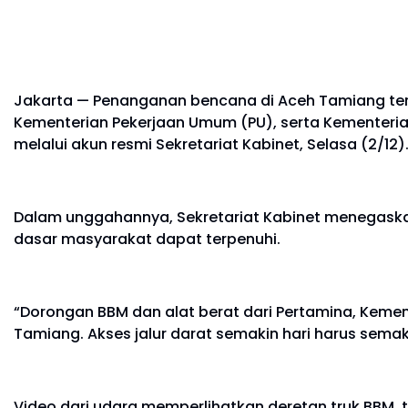
Jakarta — Penanganan bencana di Aceh Tamiang teru
Kementerian Pekerjaan Umum (PU), serta Kementeria
melalui akun resmi Sekretariat Kabinet, Selasa (2/12)
Dalam unggahannya, Sekretariat Kabinet menegaska
dasar masyarakat dapat terpenuhi.
“Dorongan BBM dan alat berat dari Pertamina, Kem
Tamiang. Akses jalur darat semakin hari harus semakin 
Video dari udara memperlihatkan deretan truk BBM, 