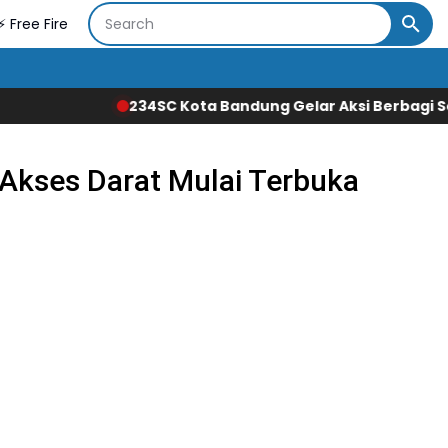
⚡ Free Fire
234SC Kota Bandung Gelar Aksi Berbagi Sembako un
Akses Darat Mulai Terbuka