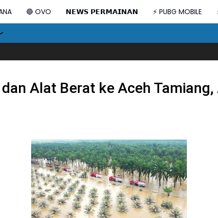
DANA
🔵 OVO
𝗡𝗘𝗪𝗦 𝗣𝗘𝗥𝗠𝗔𝗜𝗡𝗔𝗡
⚡ PUBG MOBILE
an Alat Berat ke Aceh Tamiang, 