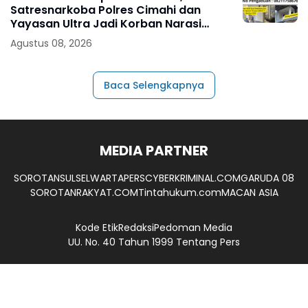
Satresnarkoba Polres Cimahi dan
Yayasan Ultra Jadi Korban Narasi
Sepihak
Agustus 08, 2026
Baca Selengkapnya
MEDIA PARTNER
SOROTANSULSEL
WARTAPERS
CYBERKRIMINAL.COM
GARUDA 08
SOROTANRAKYAT.COM
Tintahukum.com
MACAN ASIA
Kode Etik
Redaksi
Pedoman Media
UU. No. 40 Tahun 1999 Tentang Pers
Camerajurnalis