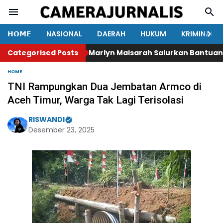
𝗛𝗢𝗠𝗘
NASIONAL
DAERAH
HUKUM
KRIMINAL
Categorised Posts
Marlyn Maisarah Salurkan Bantuan Ai
HOME
TNI Rampungkan Dua Jembatan Armco di
Aceh Timur, Warga Tak Lagi Terisolasi
RISWANDI
Desember 23, 2025