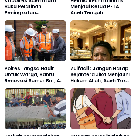
Kapolres Aceh Utara
Helmia Resmi Dilantik
Buka Pelatihan
Menjadi Ketua PETA
Peningkatan
Aceh Tengah
Kemampuan Lima
Fungsi Teknis Kepolisian
Polres Langsa Hadir
Zulfadli : Jangan Harap
Untuk Warga, Bantu
Sejahtera Jika Menjauhi
Renovasi Sumur Bor, 40
Hukum Allah, Aceh Tak
Titik Air Bersih
Perlu Jadi Manusia
Paling Bodoh