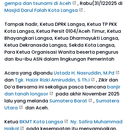
gempa dan tsunami di Aceh
, Rabu(31/122025 di
Masjid Darul Falah Kota Langsa
.
Tampak hadir, Ketua DPRK Langsa, Ketua TP PKK
Kota Langsa, Ketua Persit 0104/Aceh Timur, Ketua
Bhayangkari Langsa, Ketua Dharmayukti Langsa,
Ketua Dekranasda Langsa, Sekda Kota Langsa,
Para Ketua Organisasi Wanita beserta pengurus
dan Ibu-ibu ASN dalam lingkungan Pemerintah
Acara yang dipandu
Ustadz H. Nasruddin, M.Pd
dan
Tgk. Haizir Rizki Amiruddin, S.Th.I
, Zikir dan
Do’a Bersama ini sekaligus pasca bencana
banjir
dan tanah longsor
pada akhir November 2025
lalu yang melanda
Sumatera Barat
,
Sumatera
Utara
dan Aceh.
Ketua
BKMT Kota Langsa
Ny. Safira Muhammad
Haikal
pada kesempatan itu menyampaikan,