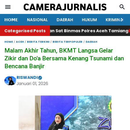
𝗛𝗢𝗠𝗘
NASIONAL
DAERAH
HUKUM
KRIMINAL
dapat Pembinaan Sat Binmas Polres Aceh Tamiang
Categorised Posts
Pimpin 
HOME
ACEH
BERITA TERKINI
BERITA TERPOPULER
DAERAH
Malam Akhir Tahun, BKMT Langsa Gelar
Zikir dan Do'a Bersama Kenang Tsunami dan
Bencana Banjir
RISWANDI
Januari 01, 2026