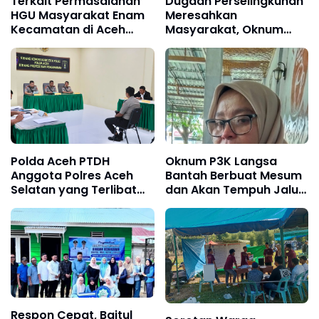
Terkait Permasalahan
Dugaan Perselingkuhan
HGU Masyarakat Enam
Meresahkan
Kecamatan di Aceh
Masyarakat, Oknum
Timur Akan Blokir Akses
Kadus Paya Billi ll
Jalan dan Hentikan
Diberhentikan
Kegiatan PT. CGU
Polda Aceh PTDH
Oknum P3K Langsa
Anggota Polres Aceh
Bantah Berbuat Mesum
Selatan yang Terlibat
dan Akan Tempuh Jalur
Dugaan Perampokan
Hukum
Toko Emas
Respon Cepat, Baitul