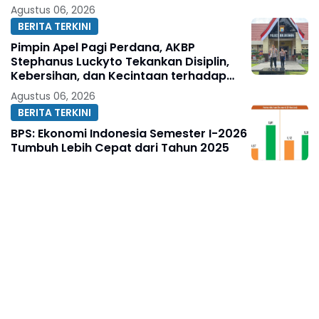
Agustus 06, 2026
BERITA TERKINI
Pimpin Apel Pagi Perdana, AKBP
Stephanus Luckyto Tekankan Disiplin,
Kebersihan, dan Kecintaan terhadap
Organisasi
Agustus 06, 2026
BERITA TERKINI
BPS: Ekonomi Indonesia Semester I-2026
Tumbuh Lebih Cepat dari Tahun 2025
Agustus 06, 2026
BERITA TERKINI
Aswar Humas & Publikasi KJNI
Sampaikan Ucapan Selamat Ulang
Tahun kepada Komandan Denpom XIV/4
Makassar
Agustus 06, 2026
BERITA TERKINI
Dua Modus Penipuan Tiket Kapal
Terbongkar, Satreskrim Polres