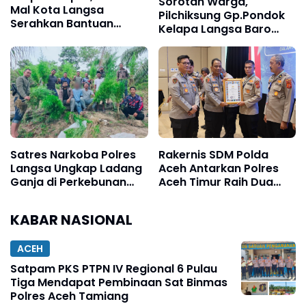
Sorotan Warga,
Mal Kota Langsa
Pilchiksung Gp.Pondok
Serahkan Bantuan
Kelapa Langsa Baro
Pembangunan Rumah
Disinyalir Dikondisikan
Warga Korban
Untuk Pemenang Salah
Kebakaran di Gampong
Satu Calon
Baro
Satres Narkoba Polres
Rakernis SDM Polda
Langsa Ungkap Ladang
Aceh Antarkan Polres
Ganja di Perkebunan
Aceh Timur Raih Dua
Sawit
Penghargaan
KABAR NASIONAL
ACEH
Satpam PKS PTPN IV Regional 6 Pulau
Tiga Mendapat Pembinaan Sat Binmas
Polres Aceh Tamiang