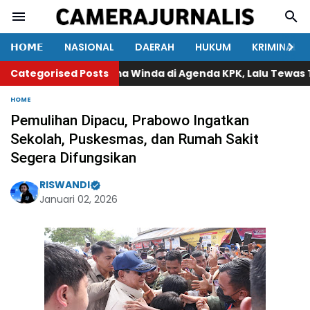
𝗛𝗢𝗠𝗘
NASIONAL
DAERAH
HUKUM
KRIMINAL
Categorised Posts
Nama Winda di Agenda KPK, Lalu Tewas Tert
HOME
Pemulihan Dipacu, Prabowo Ingatkan
Sekolah, Puskesmas, dan Rumah Sakit
Segera Difungsikan
RISWANDI
Januari 02, 2026