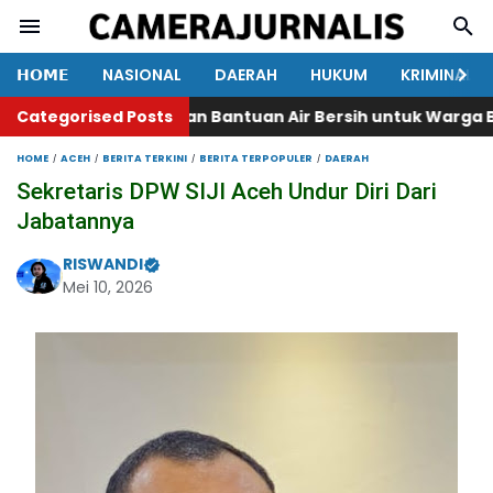
𝗛𝗢𝗠𝗘
NASIONAL
DAERAH
HUKUM
KRIMINAL
aisarah Salurkan Bantuan Air Bersih untuk Warga Babak
Categorised Posts
HOME
ACEH
BERITA TERKINI
BERITA TERPOPULER
DAERAH
Sekretaris DPW SIJI Aceh Undur Diri Dari
Jabatannya
RISWANDI
Mei 10, 2026