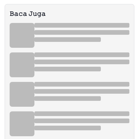
𝙱𝚊𝚌𝚊 𝙹𝚞𝚐𝚊