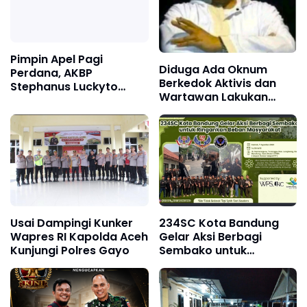
Pimpin Apel Pagi
Diduga Ada Oknum
Perdana, AKBP
Berkedok Aktivis dan
Stephanus Luckyto
Wartawan Lakukan
Tekankan Disiplin,
Dugaan Pemerasan,
Kebersihan, dan
Ketua LSM Forum
Kecintaan terhadap
Rakyat Bersatu Minta
Organisasi
Aparat Bertindak
Usai Dampingi Kunker
234SC Kota Bandung
Wapres RI Kapolda Aceh
Gelar Aksi Berbagi
Kunjungi Polres Gayo
Sembako untuk
Ringankan Beban
Masyarakat