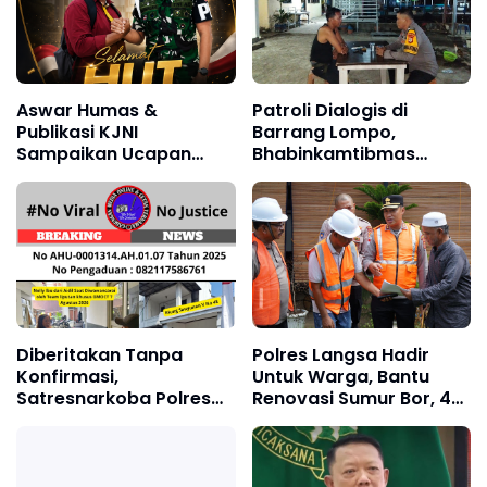
Aswar Humas &
Patroli Dialogis di
Publikasi KJNI
Barrang Lompo,
Sampaikan Ucapan
Bhabinkamtibmas
Selamat Ulang Tahun
Dengarkan Aspirasi
kepada Komandan
Warga Pesisir
Denpom XIV/4
Makassar
Diberitakan Tanpa
Polres Langsa Hadir
Konfirmasi,
Untuk Warga, Bantu
Satresnarkoba Polres
Renovasi Sumur Bor, 40
Cimahi dan Yayasan
Titik Air Bersih
Ultra Jadi Korban
Narasi Sepihak