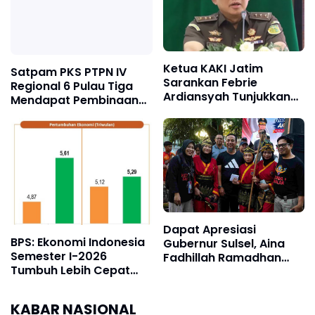
Ketua KAKI Jatim
Satpam PKS PTPN IV
Sarankan Febrie
Regional 6 Pulau Tiga
Ardiansyah Tunjukkan
Mendapat Pembinaan
Sikap dan Hormati
Sat Binmas Polres Aceh
Proses Hukum, Bukan
Tamiang
Ajukan Praperadilan
Dapat Apresiasi
BPS: Ekonomi Indonesia
Gubernur Sulsel, Aina
Semester I-2026
Fadhillah Ramadhan
Tumbuh Lebih Cepat
Pukau Ribuan Peserta
dari Tahun 2025
Harmoni Kemanusiaan
2026
KABAR NASIONAL