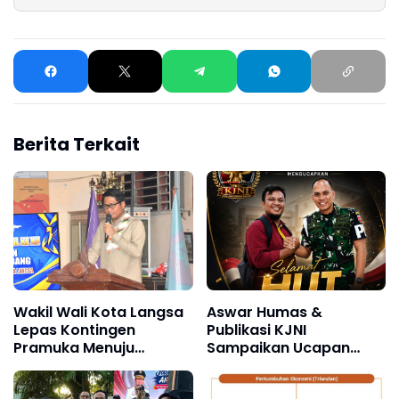
Berita Terkait
Wakil Wali Kota Langsa
Aswar Humas &
Lepas Kontingen
Publikasi KJNI
Pramuka Menuju
Sampaikan Ucapan
Jambore Nasional XII
Selamat Ulang Tahun
Tahun 2026
kepada Komandan