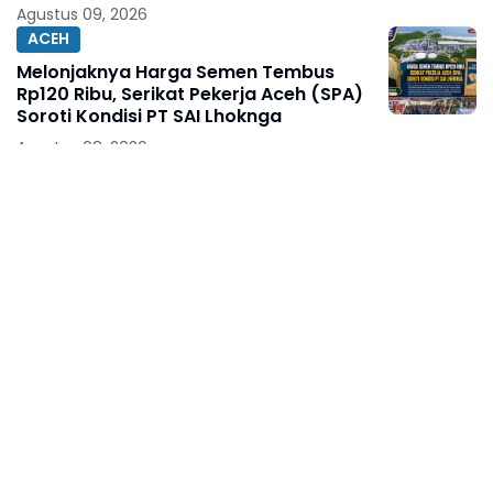
Agustus 09, 2026
ACEH
Melonjaknya Harga Semen Tembus
Rp120 Ribu, Serikat Pekerja Aceh (SPA)
Soroti Kondisi PT SAI Lhoknga
Agustus 08, 2026
BERITA TERKINI
Ketua Umum KJNI Ingatkan, Kritik
Pejabat Publik Jangan Abaikan Fakta di
Lapangan
Agustus 08, 2026
BERITA TERKINI
250 Bendera Merah Putih Dibagikan di
Jalan Nusantara Makassar, Sat Intelkam
Gandeng Komunitas Bajaj Maxim
Agustus 08, 2026
BERITA TERKINI
Diberitakan Tanpa Konfirmasi,