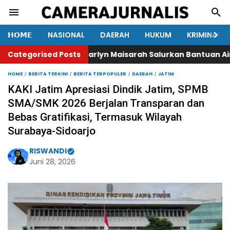
𝗛𝗢𝗠𝗘
NASIONAL
DAERAH
HUKUM
KRIMINAL
Categorised Posts
Marlyn Maisarah Salurkan Bantuan Air Bers
HOME
BERITA TERKINI
BERITA TERPOPULER
DAERAH
JATIM
KAKI Jatim Apresiasi Dindik Jatim, SPMB
SMA/SMK 2026 Berjalan Transparan dan
Bebas Gratifikasi, Termasuk Wilayah
Surabaya-Sidoarjo
RISWANDI
Juni 28, 2026