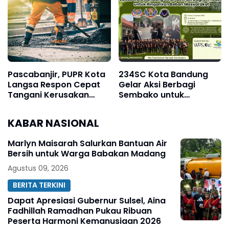
Ultra Jadi Korban
Ajukan Praperadilan
Narasi Sepihak
Pascabanjir, PUPR Kota
234SC Kota Bandung
Langsa Respon Cepat
Gelar Aksi Berbagi
Tangani Kerusakan
Sembako untuk
Jalan Seputaran Kota
Ringankan Beban
Langsa
Masyarakat
KABAR NASIONAL
Marlyn Maisarah Salurkan Bantuan Air
Bersih untuk Warga Babakan Madang
Agustus 09, 2026
BERITA TERKINI
Dapat Apresiasi Gubernur Sulsel, Aina
Fadhillah Ramadhan Pukau Ribuan
Peserta Harmoni Kemanusiaan 2026