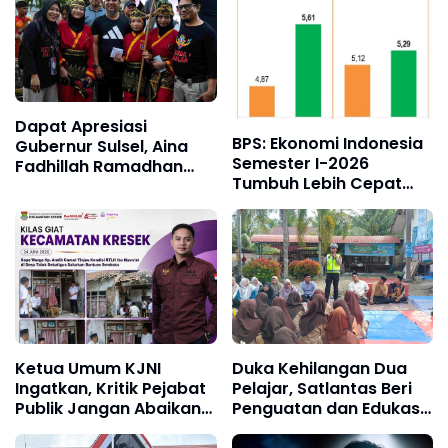
Denpom XIV/4
Makassar
Dapat Apresiasi
BPS: Ekonomi Indonesia
Gubernur Sulsel, Aina
Semester I-2026
Fadhillah Ramadhan
Tumbuh Lebih Cepat
Pukau Ribuan Peserta
dari Tahun 2025
Harmoni Kemanusiaan
2026
Ketua Umum KJNI
Duka Kehilangan Dua
Ingatkan, Kritik Pejabat
Pelajar, Satlantas Beri
Publik Jangan Abaikan
Penguatan dan Edukasi
Fakta di Lapangan
Keselamatan di MAN 2