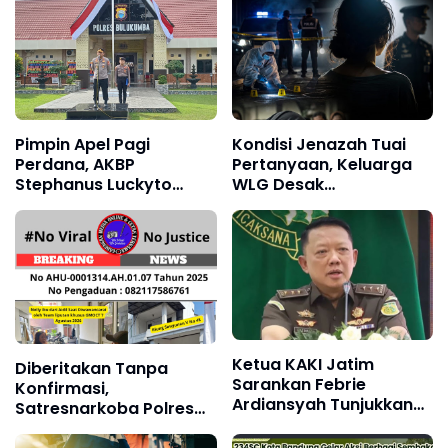
Aceh Utara
Pimpin Apel Pagi
Kondisi Jenazah Tuai
Perdana, AKBP
Pertanyaan, Keluarga
Stephanus Luckyto
WLG Desak
Tekankan Disiplin,
Pengungkapan Fakta
Kebersihan, dan
Tanpa Konflik
Kecintaan terhadap
Kepentingan
Organisasi
Ketua KAKI Jatim
Diberitakan Tanpa
Sarankan Febrie
Konfirmasi,
Ardiansyah Tunjukkan
Satresnarkoba Polres
Sikap dan Hormati
Cimahi dan Yayasan
Proses Hukum, Bukan