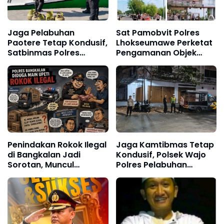
Jaga Pelabuhan
Sat Pamobvit Polres
Paotere Tetap Kondusif,
Lhokseumawe Perketat
Satbinmas Polres
Pengamanan Objek
Pelabuhan Makassar
Wisata dan Car Free
Intensifkan Patroli
Day
Kamtibmas
Penindakan Rokok Ilegal
Jaga Kamtibmas Tetap
di Bangkalan Jadi
Kondusif, Polsek Wajo
Sorotan, Muncul
Polres Pelabuhan
Dugaan Negosiasi
Makassar Intensifkan
hingga Upeti Berkala
Patroli KRYD