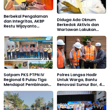
Berbekal Pengalaman
Diduga Ada Oknum
dan Integritas, AKBP
Berkedok Aktivis dan
Restu Wijayanto
Wartawan Lakukan
Mengemban Amanah
Dugaan Pemerasan,
Baru di Divhubinter Polri
Ketua LSM Forum
Rakyat Bersatu Minta
Aparat Bertindak
Satpam PKS PTPN IV
Polres Langsa Hadir
Regional 6 Pulau Tiga
Untuk Warga, Bantu
Mendapat Pembinaan
Renovasi Sumur Bor, 40
Sat Binmas Polres Aceh
Titik Air Bersih
Tamiang