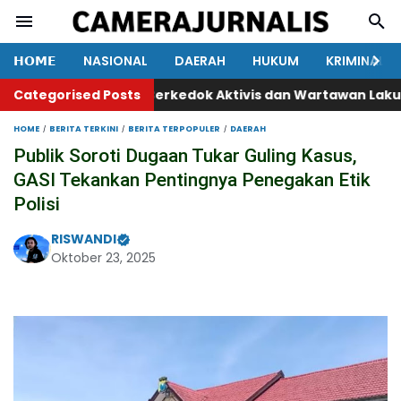
𝗛𝗢𝗠𝗘
NASIONAL
DAERAH
HUKUM
KRIMINAL
a Ada Oknum Berkedok Aktivis dan Wartawan Lakukan Dug
Categorised Posts
HOME
BERITA TERKINI
BERITA TERPOPULER
DAERAH
Publik Soroti Dugaan Tukar Guling Kasus,
GASI Tekankan Pentingnya Penegakan Etik
Polisi
RISWANDI
Oktober 23, 2025