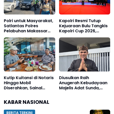
Polri untuk Masyarakat,
Kapolri Resmi Tutup
Satlantas Polres
Kejuaraan Bulu Tangkis
Pelabuhan Makassar
Kapolri Cup 2026,
Kawal Arus Penumpang
Tegaskan Komitmen
Kapal Sandar
Polri Dukung Prestasi
Atlet Nasional
Kutip Kuitansi di Notaris
Diusulkan Raih
Hingga Mobil
Anugerah Kebudayaan
Diserahkan, Sainal
Majelis Adat Sunda,
Lonard Bongkar Alur
Kombes Hendra
Transaksi Lahan Tello
Rochmawan, Tanggung
KABAR NASIONAL
Baru
Jawab Bersama
BERITA TERKINI