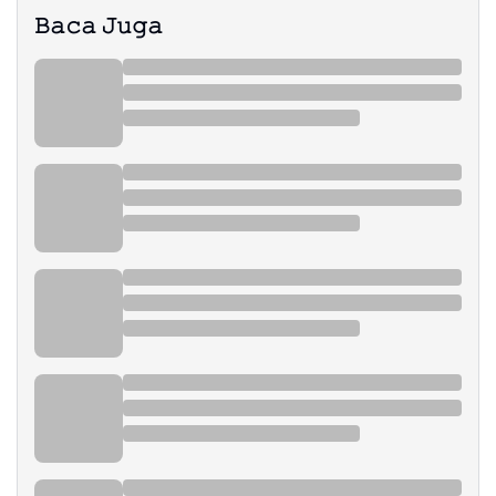
𝙱𝚊𝚌𝚊 𝙹𝚞𝚐𝚊