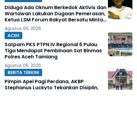
Diduga Ada Oknum Berkedok Aktivis dan
Wartawan Lakukan Dugaan Pemerasan,
Ketua LSM Forum Rakyat Bersatu Minta
Aparat Bertindak
Agustus 06, 2026
ACEH
Satpam PKS PTPN IV Regional 6 Pulau
Tiga Mendapat Pembinaan Sat Binmas
Polres Aceh Tamiang
Agustus 06, 2026
BERITA TERKINI
Pimpin Apel Pagi Perdana, AKBP
Stephanus Luckyto Tekankan Disiplin,
Kebersihan, dan Kecintaan terhadap
Organisasi
Agustus 06, 2026
BERITA TERKINI
BPS: Ekonomi Indonesia Semester I-2026
Tumbuh Lebih Cepat dari Tahun 2025
Agustus 06, 2026