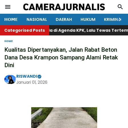
𝗛𝗢𝗠𝗘
NASIONAL
DAERAH
HUKUM
KRIMINAL
Categorised Posts
Nama Winda di Agenda KPK, Lalu Tewas Tertembak, 
HOME
Kualitas Dipertanyakan, Jalan Rabat Beton
Dana Desa Krampon Sampang Alami Retak
Dini
RISWANDI
Januari 01, 2026