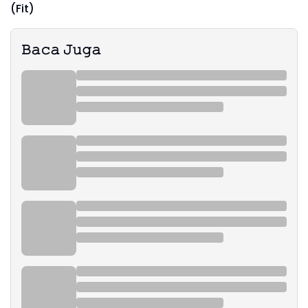
(Fit)
𝙱𝚊𝚌𝚊 𝙹𝚞𝚐𝚊