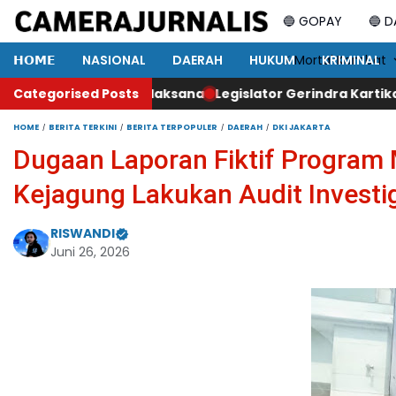
🔵 GOPAY
🔵 
𝗛𝗢𝗠𝗘
NASIONAL
DAERAH
HUKUM
⚡ Mortal Kombat
KRIMINAL
ksana
Categorised Posts
Legislator Gerindra Kartika Sandra Desi Dorong U
HOME
BERITA TERKINI
BERITA TERPOPULER
DAERAH
DKI JAKARTA
Dugaan Laporan Fiktif Progr
Kejagung Lakukan Audit Investig
RISWANDI
Juni 26, 2026