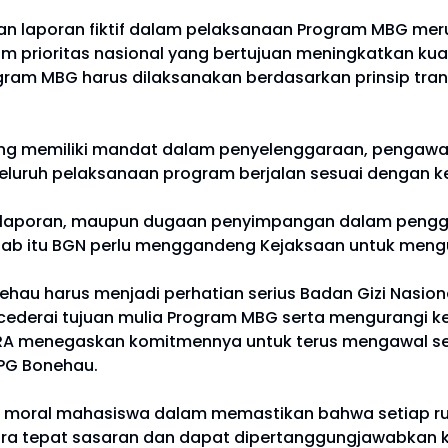
 laporan fiktif dalam pelaksanaan Program MBG meru
m prioritas nasional yang bertujuan meningkatkan ku
 MBG harus dilaksanakan berdasarkan prinsip transpar
 yang memiliki mandat dalam penyelenggaraan, pengaw
luruh pelaksanaan program berjalan sesuai dengan k
 pelaporan, maupun dugaan penyimpangan dalam pengg
bab itu BGN perlu menggandeng Kejaksaan untuk mengus
ehau harus menjadi perhatian serius Badan Gizi Nasion
cederai tujuan mulia Program MBG serta mengurangi
APERA menegaskan komitmennya untuk terus mengawal s
PPG Bonehau.
b moral mahasiswa dalam memastikan bahwa setiap ru
ra tepat sasaran dan dapat dipertanggungjawabkan ke