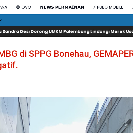
DANA
🔵 OVO
𝗡𝗘𝗪𝗦 𝗣𝗘𝗥𝗠𝗔𝗜𝗡𝗔𝗡
⚡ PUBG MOBILE
MKM Palembang Lindungi Merek Usaha
Tingkatkan Daya Sai
am MBG di SPPG Bonehau, GEMAP
atif.