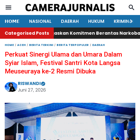
𝗛𝗢𝗠𝗘
NASIONAL
DAERAH
HUKUM
KRIMINAL
n Makassar Tegaskan Komitmen Berantas Narkoba, 80 Te
Categorised Posts
HOME
ACEH
BERITA TERKINI
BERITA TERPOPULER
DAERAH
Perkuat Sinergi Ulama dan Umara Dalam
Syiar Islam, Festival Santri Kota Langsa
Meuseuraya ke-2 Resmi Dibuka
RISWANDI
Juni 27, 2026