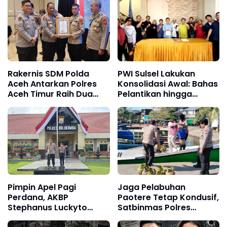
hingga Upeti Berkala
Tanpa Konflik
Kepentingan
Rakernis SDM Polda
PWI Sulsel Lakukan
Aceh Antarkan Polres
Konsolidasi Awal: Bahas
Aceh Timur Raih Dua
Pelantikan hingga
Penghargaan
Agenda Porwanas 2027
Pimpin Apel Pagi
Jaga Pelabuhan
Perdana, AKBP
Paotere Tetap Kondusif,
Stephanus Luckyto
Satbinmas Polres
Tekankan Disiplin,
Pelabuhan Makassar