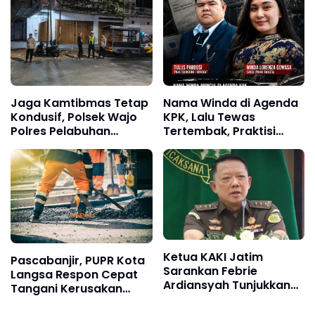
Kebersihan, dan
Intensifkan Patroli
Kecintaan terhadap
Kamtibmas
Organisasi
Jaga Kamtibmas Tetap
Nama Winda di Agenda
Kondusif, Polsek Wajo
KPK, Lalu Tewas
Polres Pelabuhan
Tertembak, Praktisi
Makassar Intensifkan
Hukum: Jangan Ada
Patroli KRYD
Fakta yang Ditutup-
Tutupi
Ketua KAKI Jatim
Pascabanjir, PUPR Kota
Sarankan Febrie
Langsa Respon Cepat
Ardiansyah Tunjukkan
Tangani Kerusakan
Sikap dan Hormati
Jalan Seputaran Kota
Proses Hukum, Bukan