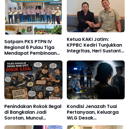
Ketua KAKI Jatim:
Satpam PKS PTPN IV
KPPBC Kediri Tunjukkan
Regional 6 Pulau Tiga
Integritas, Heri Sustanto
Mendapat Pembinaan
Pantas Dipercaya
Sat Binmas Polres Aceh
Memimpin
Tamiang
Penindakan Rokok Ilegal
Kondisi Jenazah Tuai
di Bangkalan Jadi
Pertanyaan, Keluarga
Sorotan, Muncul
WLG Desak
Dugaan Negosiasi
Pengungkapan Fakta