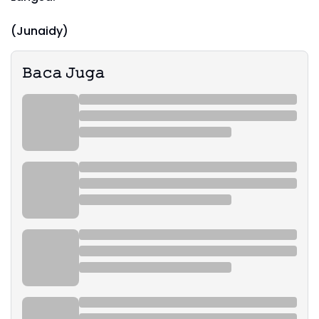
(Junaidy)
𝙱𝚊𝚌𝚊 𝙹𝚞𝚐𝚊